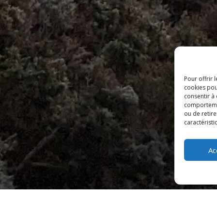
Pour offrir 
cookies pou
consentir à
comportement
ou de retire
caractéristi
Ac
nous avons reçu le niveau 2 pour l’édition 2019. Le Niveau 3 est da