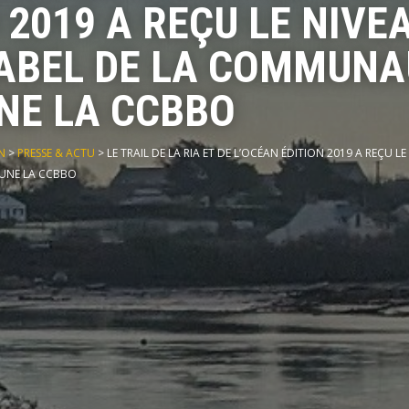
 2019 A REÇU LE NIVEA
LABEL DE LA COMMUNA
E LA CCBBO
N
>
PRESSE & ACTU
>
LE TRAIL DE LA RIA ET DE L’OCÉAN ÉDITION 2019 A REÇU LE
UNE LA CCBBO