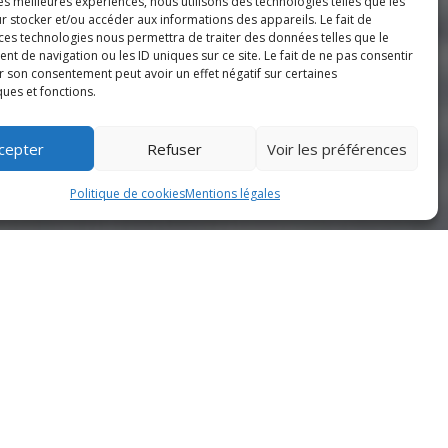
les meilleures expériences, nous utilisons des technologies telles que les
r stocker et/ou accéder aux informations des appareils. Le fait de
 ces technologies nous permettra de traiter des données telles que le
 de navigation ou les ID uniques sur ce site. Le fait de ne pas consentir
r son consentement peut avoir un effet négatif sur certaines
ques et fonctions.
cepter
Refuser
Voir les préférences
Politique de cookies
Mentions légales
S'INSCRIRE
enciés
DEVENIR PARTENAIRE
pect
DEVENIR BÉNÉVOLE