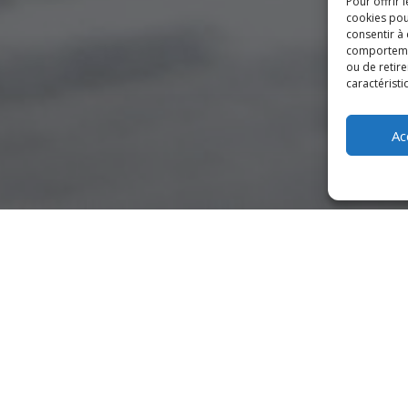
Pour offrir 
cookies pou
consentir à
comportement
ou de retire
caractéristi
Ac
uverte par une assurance responsabilité civile. Les marcheurs lic
e.
rsonnellement.
lités en cas de défaillance physique ou autre, en cas de non-res
 qui pourraient survenir pendant la manifestation sportive.