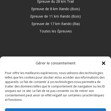
Epreuve du 28 km Trail
Epreuve de 8 km Rando (Bois)
Epreuve de 11 km Rando (Bois)
Epreuve de 17 km Rando (Ria)
Toutes les Épreuves
NAVIGATION
Gérer le consentement
Infos pratiques
Pour offrir les meilleures expériences, nous utilisons des technologies
telles que les cookies pour stocker et/ou accéder aux informations des
Inscriptions
appareils. Le fait de consentir à ces technologies nous permettra de
Contactez-nous
traiter des données telles que le comportement de navigation ou les ID
uniques sur ce site. Le fait de ne pas consentir ou de retirer son
Sponsors et Partenaires
consentement peut avoir un effet négatif sur certaines caractéristiques
et fonctions.
Facebook
Mentions légales