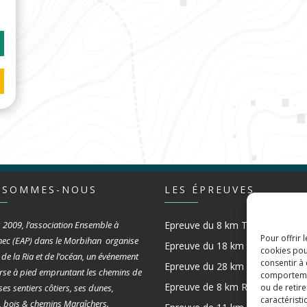
 SOMMES-NOUS
LES ÉPREUVES
 2009, l’association Ensemble à
Epreuve du 8 km Trail
Pour offrir 
nec (EAP) dans le Morbihan organise
Epreuve du 18 km Trail
cookies pou
l de la Ria et de l’océan, un événement
consentir à
Epreuve du 28 km Trail
rse à pied empruntant les chemins de
comportement
Epreuve de 8 km Rando (Bois)
 ses sentiers côtiers, ses dunes,
ou de retire
caractéristi
, bois & chemins Maraîchers.