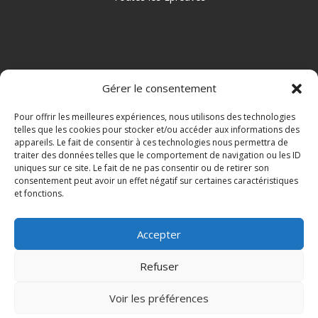
NAVIGATION
Gérer le consentement
Infos pratiques
Pour offrir les meilleures expériences, nous utilisons des technologies
telles que les cookies pour stocker et/ou accéder aux informations des
Inscriptions
appareils. Le fait de consentir à ces technologies nous permettra de
Contactez-nous
traiter des données telles que le comportement de navigation ou les ID
uniques sur ce site. Le fait de ne pas consentir ou de retirer son
Sponsors et Partenaires
consentement peut avoir un effet négatif sur certaines caractéristiques
et fonctions.
Facebook
Mentions légales
Accepter
Politique de cookies (UE)
Refuser
Voir les préférences
© 2025 – ENSEMBLE À PLOUHINEC (EAP)